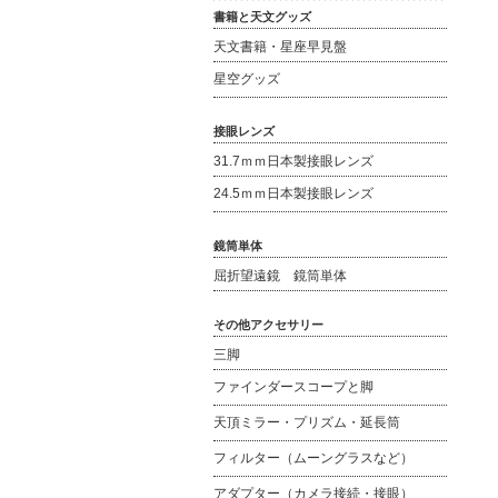
書籍と天文グッズ
天文書籍・星座早見盤
星空グッズ
接眼レンズ
31.7ｍｍ日本製接眼レンズ
24.5ｍｍ日本製接眼レンズ
鏡筒単体
屈折望遠鏡 鏡筒単体
その他アクセサリー
三脚
ファインダースコープと脚
天頂ミラー・プリズム・延長筒
フィルター（ムーングラスなど）
アダプター（カメラ接続・接眼）