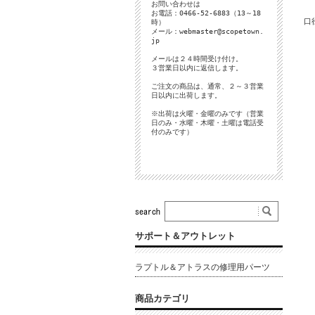
お問い合わせは
お電話：0466-52-6883（13～18
口
時）
メール：
webmaster@scopetown.
jp
メールは２４時間受け付け。
３営業日以内に返信します。
ご注文の商品は、通常、２～３営業
日以内に出荷します。
※出荷は火曜・金曜のみです（営業
日のみ・水曜・木曜・土曜は電話受
付のみです）
サポート＆アウトレット
ラプトル＆アトラスの修理用パーツ
商品カテゴリ