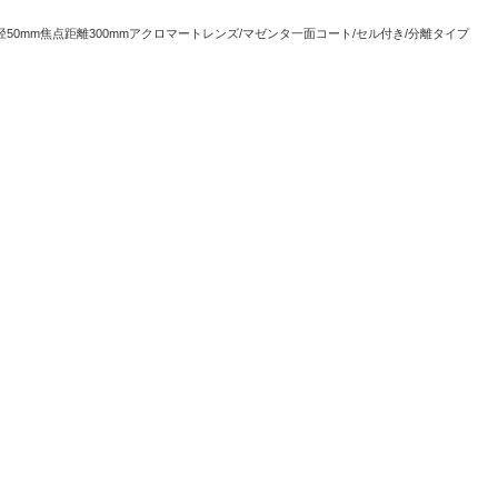
径50mm焦点距離300mmアクロマートレンズ/マゼンタ一面コート/セル付き/分離タイプ