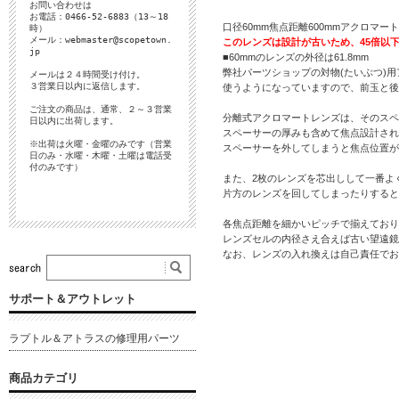
お問い合わせは
お電話：0466-52-6883（13～18
口径60mm焦点距離600mmアクロマ
時）
メール：
webmaster@scopetown.
このレンズは設計が古いため、45倍以
jp
■60mmのレンズの外径は61.8mm
弊社パーツショップの対物(たいぶつ)
メールは２４時間受け付け。
３営業日以内に返信します。
使うようになっていますので、前玉と後
ご注文の商品は、通常、２～３営業
分離式アクロマートレンズは、そのスペ
日以内に出荷します。
スペーサーの厚みも含めて焦点設計され
※出荷は火曜・金曜のみです（営業
スペーサーを外してしまうと焦点位置が
日のみ・水曜・木曜・土曜は電話受
付のみです）
また、2枚のレンズを芯出しして一番よ
片方のレンズを回してしまったりすると
各焦点距離を細かいピッチで揃えており
レンズセルの内径さえ合えば古い望遠鏡
なお、レンズの入れ換えは自己責任でお願
サポート＆アウトレット
ラプトル＆アトラスの修理用パーツ
商品カテゴリ