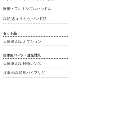
微動・フレキシブルハンドル
鏡筒(きょうとう)バンド類
セット品
天体望遠鏡 オプション
自作用パーツ・迷光対策
天体望遠鏡 対物レンズ
接眼部/鏡筒用パイプなど