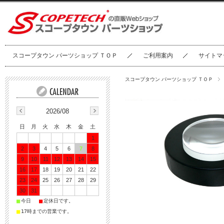
スコープタウン パーツショップ ＴＯＰ
ご利用案内
サイトマ
スコープタウン パーツショップ ＴＯＰ
2026/08
日
月
火
水
木
金
土
1
2
3
4
5
6
7
8
9
10
11
12
13
14
15
16
17
18
19
20
21
22
23
24
25
26
27
28
29
30
31
■
■
今日
定休日です。
■
17時までの営業です。