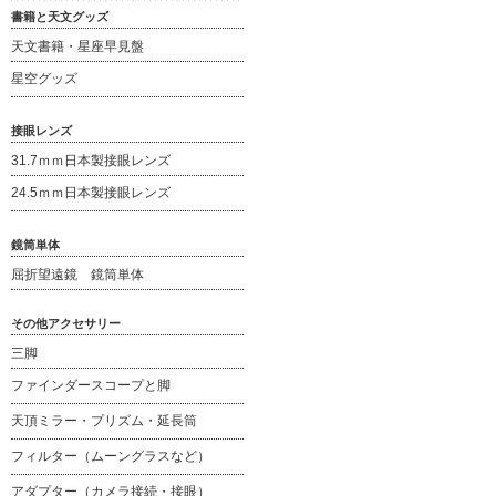
書籍と天文グッズ
天文書籍・星座早見盤
星空グッズ
接眼レンズ
31.7ｍｍ日本製接眼レンズ
24.5ｍｍ日本製接眼レンズ
鏡筒単体
屈折望遠鏡 鏡筒単体
その他アクセサリー
三脚
ファインダースコープと脚
天頂ミラー・プリズム・延長筒
フィルター（ムーングラスなど）
アダプター（カメラ接続・接眼）