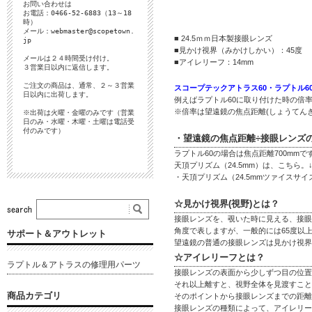
お問い合わせは
お電話：0466-52-6883（13～18
時）
メール：
webmaster@scopetown.
■ 24.5ｍｍ日本製接眼レンズ
jp
■見かけ視界（みかけしかい）：45度
メールは２４時間受け付け。
■アイレリーフ：14mm
３営業日以内に返信します。
ご注文の商品は、通常、２～３営業
スコープテックアトラス60・ラプトル6
日以内に出荷します。
例えばラプトル60に取り付けた時の倍率
※倍率は望遠鏡の焦点距離(しょうてん
※出荷は火曜・金曜のみです（営業
日のみ・水曜・木曜・土曜は電話受
付のみです）
・望遠鏡の焦点距離÷接眼レンズ
ラプトル60の場合は焦点距離700mm
天頂プリズム（24.5mm）は、こちら。
・天頂プリズム（24.5mmツァイスサイ
☆見かけ視界(視野)とは？
接眼レンズを、覗いた時に見える、接眼
角度で表しますが、一般的には65度以
サポート＆アウトレット
望遠鏡の普通の接眼レンズは見かけ視界が
☆アイレリーフとは？
ラプトル＆アトラスの修理用パーツ
接眼レンズの表面から少しずつ目の位置
それ以上離すと、視野全体を見渡すこと
商品カテゴリ
そのポイントから接眼レンズまでの距離
接眼レンズの種類によって、アイレリー