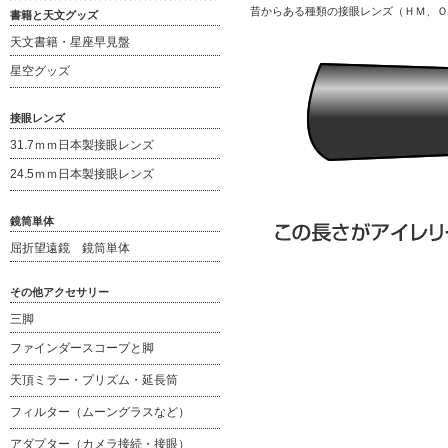
昔からある種類の接眼レンズ（ＨＭ、Ｏ
書籍と天文グッズ
天文書籍・星座早見盤
星空グッズ
接眼レンズ
31.7ｍｍ日本製接眼レンズ
24.5ｍｍ日本製接眼レンズ
鏡筒単体
屈折望遠鏡 鏡筒単体
その他アクセサリー
三脚
ファインダースコープと脚
天頂ミラー・プリズム・延長筒
フィルター（ムーングラスなど）
アダプター（カメラ接続・接眼）