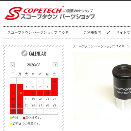
スコープタウン パーツショップ ＴＯＰ
ご利用案内
サイトマ
スコープタウン パーツショップ ＴＯＰ
2026/08
日
月
火
水
木
金
土
1
2
3
4
5
6
7
8
9
10
11
12
13
14
15
16
17
18
19
20
21
22
23
24
25
26
27
28
29
30
31
■
■
今日
定休日です。
■
17時までの営業です。