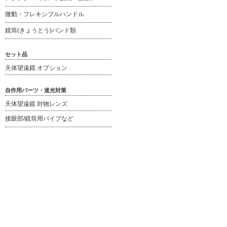
微動・フレキシブルハンドル
鏡筒(きょうとう)バンド類
セット品
天体望遠鏡 オプション
自作用パーツ・迷光対策
天体望遠鏡 対物レンズ
接眼部/鏡筒用パイプなど