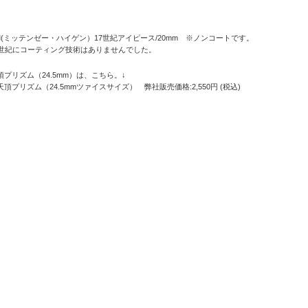
M(ミッテンゼー・ハイゲン）17世紀アイピース/20mm ※ノンコートです。
8世紀にコーティング技術はありませんでした。
頂プリズム（24.5mm）は、こちら。↓
天頂プリズム（24.5mmツァイスサイズ）
弊社販売価格:2,550円 (税込)