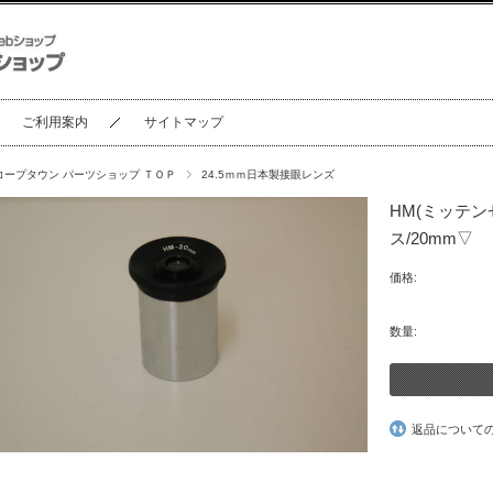
ご利用案内
サイトマップ
コープタウン パーツショップ ＴＯＰ
24.5ｍｍ日本製接眼レンズ
HM(ミッテ
ス/20mm▽
価格:
数量:
返品について