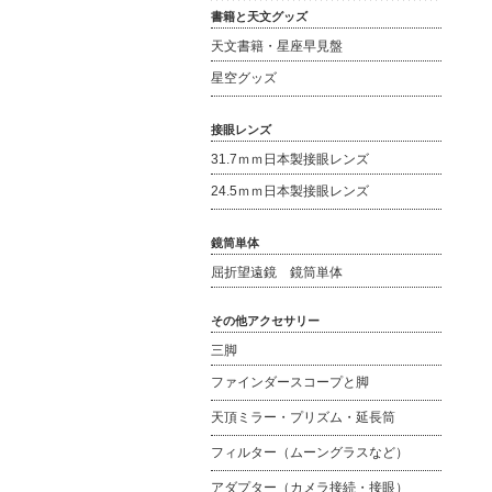
書籍と天文グッズ
天文書籍・星座早見盤
星空グッズ
接眼レンズ
31.7ｍｍ日本製接眼レンズ
24.5ｍｍ日本製接眼レンズ
鏡筒単体
屈折望遠鏡 鏡筒単体
その他アクセサリー
三脚
ファインダースコープと脚
天頂ミラー・プリズム・延長筒
フィルター（ムーングラスなど）
アダプター（カメラ接続・接眼）