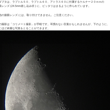
ダプタは、ラプトル５０、ラプトル６０、アトラス６０に付属するケルナー２０ｍｍの
眼レンズ (24.5mm差し込み径 ) に、ピッタリはまるように作られています。
他の接眼レンズ には、取り付けできません。ご注意ください。
の撮影は「コリメート撮影」が手軽です。耳慣れない言葉かもしれませんが、下のように、
くほど綺麗な写真をとることができます。