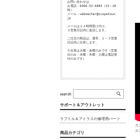
お問い合わせは
お電話：0466-52-6883（13～18
時）
メール：
webmaster@scopetown.
jp
メールは２４時間受け付け。
３営業日以内に返信します。
ご注文の商品は、通常、２～３営業
日以内に出荷します。
※出荷は火曜・金曜のみです（営業
日のみ・水曜・木曜・土曜は電話受
付のみです）
サポート＆アウトレット
ラプトル＆アトラスの修理用パーツ
ス
ス
商品カテゴリ