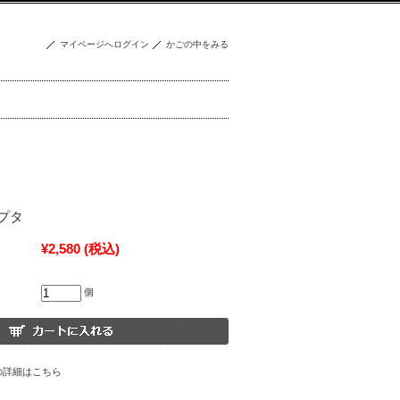
マイページへログイン
かごの中をみる
プタ
¥2,580
(税込)
個
の詳細はこちら