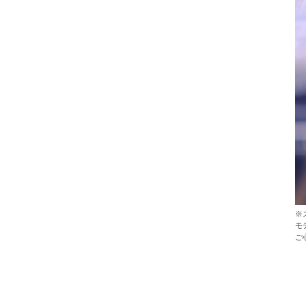
※
モ
ご