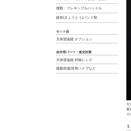
微動・フレキシブルハンドル
鏡筒(きょうとう)バンド類
セット品
天体望遠鏡 オプション
自作用パーツ・迷光対策
天体望遠鏡 対物レンズ
接眼部/鏡筒用パイプなど
方
最
そ
１