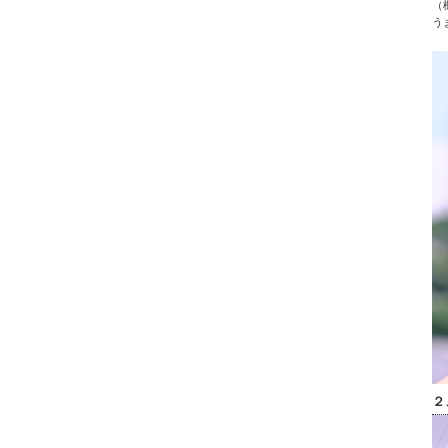
（
う
２