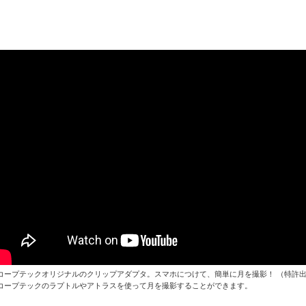
コープテックオリジナルのクリップアダプタ。スマホにつけて、簡単に月を撮影！ （特許
コープテックのラプトルやアトラスを使って月を撮影することができます。