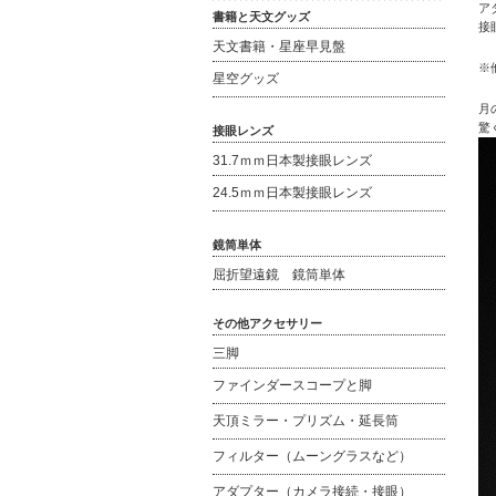
ア
書籍と天文グッズ
接
天文書籍・星座早見盤
※
星空グッズ
月
驚
接眼レンズ
31.7ｍｍ日本製接眼レンズ
24.5ｍｍ日本製接眼レンズ
鏡筒単体
屈折望遠鏡 鏡筒単体
その他アクセサリー
三脚
ファインダースコープと脚
天頂ミラー・プリズム・延長筒
フィルター（ムーングラスなど）
アダプター（カメラ接続・接眼）